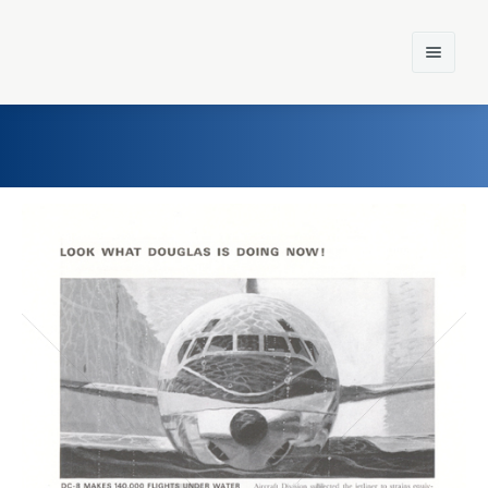
Home
Einst und Heute
Marken
Konzerne
Epoche