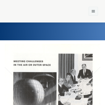
Home
Einst und Heute
Marken
Konzerne
Epoche