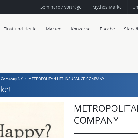
Seminare
/ Vorträge
Mythos Marke
Un
Einst und Heute
Marken
Konzerne
Epoche
Stars 
ce Company NY
METROPOLITAN LIFE INSURANCE COMPANY
ke!
METROPOLITAN
COMPANY