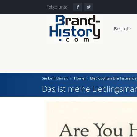
Folge uns:
Best of
Sie befinden sich:
Home
Metropolitan Life Insuran
Das ist meine Lieblingsmar
Home
Einst und Heute
Marken