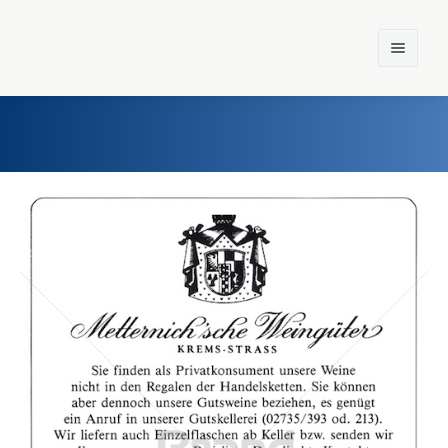
Home
Einst und Heute
Marken
Konzerne
Epoche