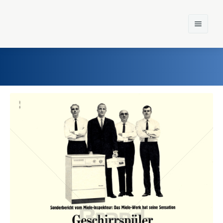
Home
Einst und Heute
Marken
Konzerne
Epoche