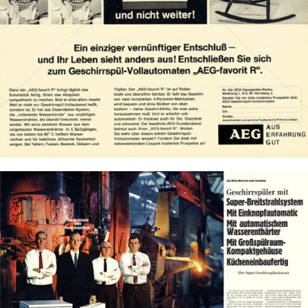
Bild-ID: 15472
Miele
Miele & Cie. KG
1967