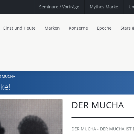
Seminare
/ Vorträge
Mythos Marke
Un
Einst und Heute
Marken
Konzerne
Epoche
Stars 
R MUCHA
ke!
DER MUCHA
DER MUCHA - DER MUCHA IST DA.