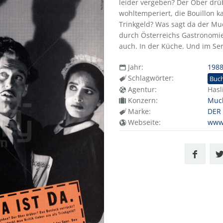
leider vergeben? Der Ober drüb
wohltemperiert, die Bouillon ka
Trinkgeld? Was sagt da der Muc
durch Österreichs Gastronomie
auch. In der Küche. Und im Ser
Jahr:
198
Schlagwörter:
Buc
Agentur:
Hasl
Konzern:
Muc
Marke:
DER
Webseite:
www