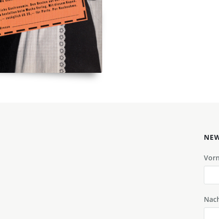
NEW
Vor
Nac