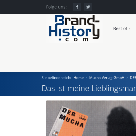
Folge uns:
Best of
Sie befinden sich:
Home
Mucha Verlag GmbH
DE
Das ist meine Lieblingsmar
Home
Einst und Heute
Marken