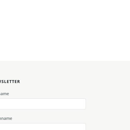
SLETTER
name
hname