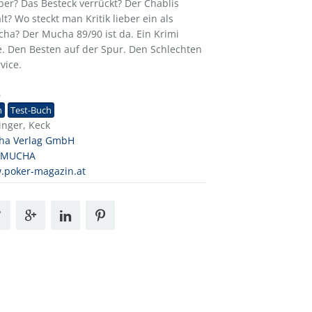
er? Das Besteck verrückt? Der Chablis
lt? Wo steckt man Kritik lieber ein als
ha? Der Mucha 89/90 ist da. Ein Krimi
. Den Besten auf der Spur. Den Schlechten
vice.
8
h
Test-Buch
inger, Keck
ha Verlag GmbH
 MUCHA
.poker-magazin.at