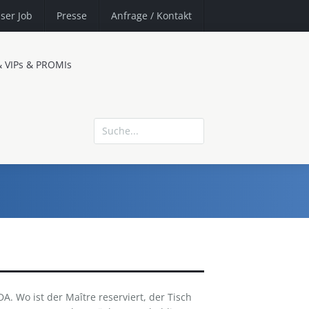
ser Job
Presse
Anfrage
/ Kontakt
& VIPs & PROMIs
 Wo ist der Maître reserviert, der Tisch