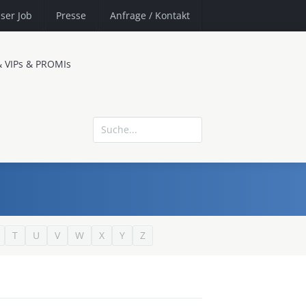
ser Job
Presse
Anfrage
/ Kontakt
& VIPs & PROMIs
T
U
V
W
X
Y
Z