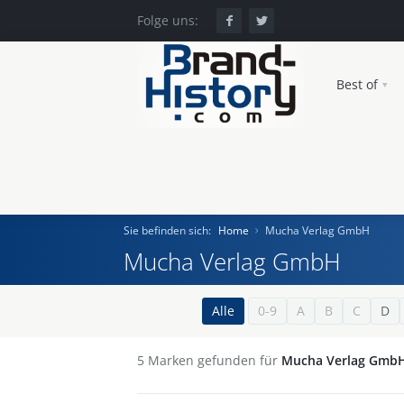
Folge uns:
Best of
Sie befinden sich:
Home
Mucha Verlag GmbH
Mucha Verlag GmbH
Home
Alle
0-9
A
B
C
D
Einst und Heute
5
Marken gefunden für
Mucha Verlag Gmb
Marken