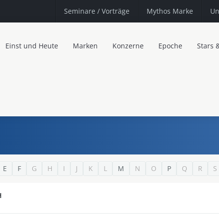
Seminare
/ Vorträge
Mythos Marke
Un
Einst und Heute
Marken
Konzerne
Epoche
Stars 
E
F
G
H
I
J
K
L
M
N
O
P
Q
R
S
H