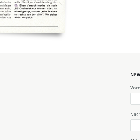
NEW
Vor
Nac