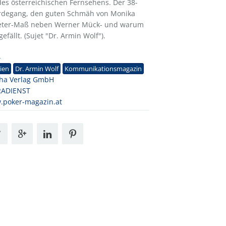
 des österreichischen Fernsehens. Der 38-
Werdegang, den guten Schmäh von Monika
imeter-Maß neben Werner Mück- und warum
efällt. (Sujet "Dr. Armin Wolf").
4
ien
Dr. Armin Wolf
Kommunikationsmagazin
ha Verlag GmbH
RADIENST
.poker-magazin.at