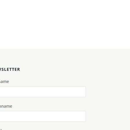
SLETTER
name
hname