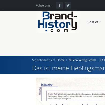
Folge uns:
Best of
Sie befinden sich:
Home
Mucha Verlag GmbH
EX
Das ist meine Lieblingsmar
Home
Einst und Heute
Marken