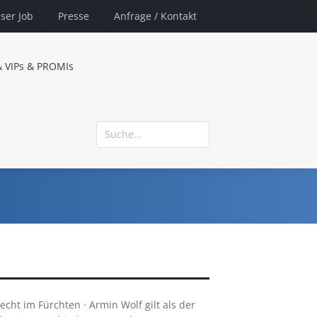
ser Job
Presse
Anfrage
/ Kontakt
& VIPs & PROMIs
echt im Fürchten · Armin Wolf gilt als der