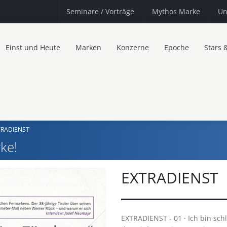
Seminare
/ Vorträge
Mythos Marke
Un
Einst und Heute
Marken
Konzerne
Epoche
Stars 
TRADIENST
ke!
EXTRADIENST
EXTRADIENST - 01 · Ich bin schl