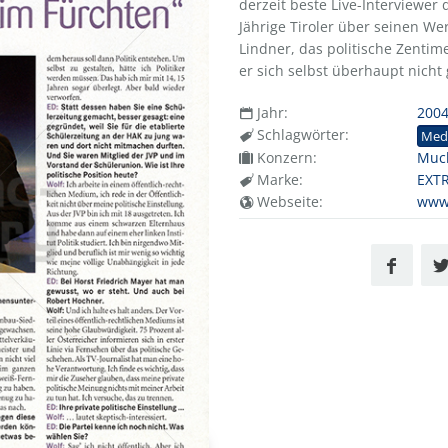
derzeit beste Live-Interviewer
Jährige Tiroler über seinen 
Lindner, das politische Zent
er sich selbst überhaupt nicht g
Jahr:
200
Schlagwörter:
Med
Konzern:
Muc
Marke:
EXT
Webseite:
www