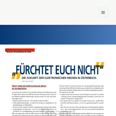
Home
Einst und Heute
Marken
Konzerne
Epoche