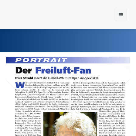
Home
Einst und Heute
Marken
Konzerne
Epoche