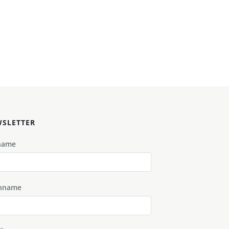
SLETTER
name
hname