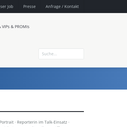
ser Job
Presse
Anfrage
/ Kontakt
& VIPs & PROMIs
rtrait · Reporterin im Talk-Einsatz ·