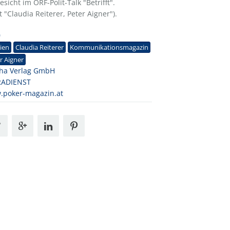
sicht im ORF-Polit-Talk "Betrifft".
"Claudia Reiterer, Peter Aigner").
0
ien
Claudia Reiterer
Kommunikationsmagazin
r Aigner
ha Verlag GmbH
RADIENST
.poker-magazin.at