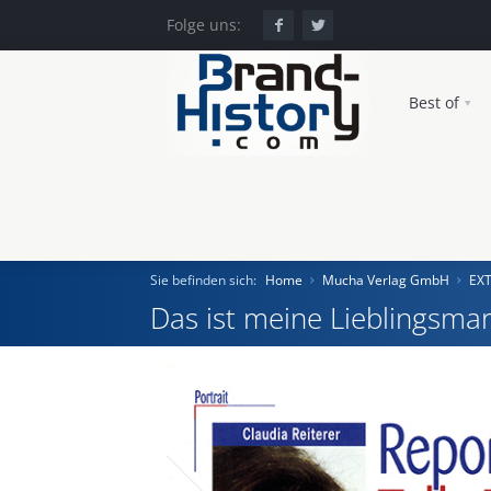
Folge uns:
Best of
Sie befinden sich:
Home
Mucha Verlag GmbH
EX
Das ist meine Lieblingsmar
Home
Einst und Heute
Marken