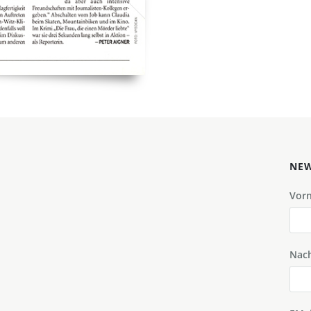
NEW
Vor
Nac