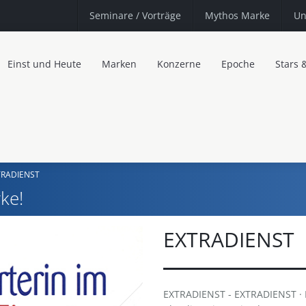
Seminare
/ Vorträge
Mythos Marke
Un
Einst und Heute
Marken
Konzerne
Epoche
Stars 
TRADIENST
ke!
EXTRADIENST
EXTRADIENST - EXTRADIENST · Po