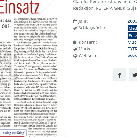
Claudia Reiterer ist das neue Ge
Redaktion: PETER AIGNER (Sujet 
Jahr:
200
Schlagwörter:
Med
Pete
Konzern:
Muc
Marke:
EXT
Webseite:
www