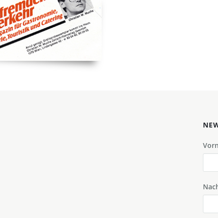
NEW
Vor
Nac