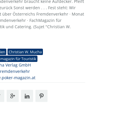
denverkehr braucht keine Aufdecker. Pfeift
zurück Sonst werden . . . Fest steht: Wir
it über Österreichs Fremdenverkehr · Monat
remdenverkehr · FachMagazin für
tik und Catering. (Sujet "Christian W.
3
ien
Christian W. Mucha
magazin für Touristik
ha Verlag GmbH
Fremdenverkehr
.poker-magazin.at