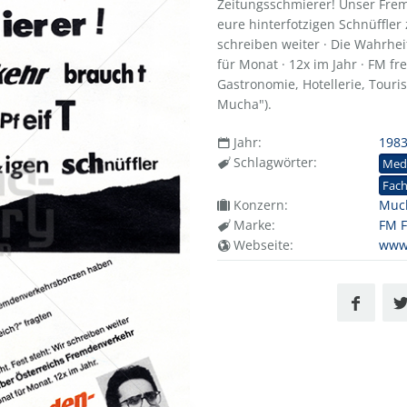
Zeitungsschmierer! Unser Frem
eure hinterfotzigen Schnüffler 
schreiben weiter · Die Wahrhe
für Monat · 12x im Jahr · FM f
Gastronomie, Hotellerie, Touris
Mucha").
Jahr:
198
Schlagwörter:
Med
Fach
Konzern:
Muc
Marke:
FM 
Webseite:
www