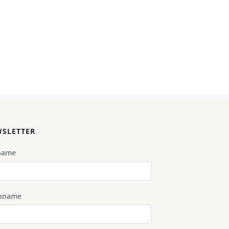
SLETTER
name
hname