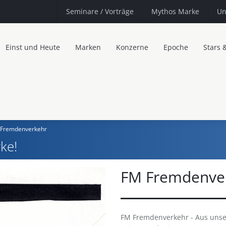
Seminare
/ Vorträge
Mythos Marke
Un
Einst und Heute
Marken
Konzerne
Epoche
Stars 
Fremdenverkehr
ke!
FM Fremdenve
FM Fremdenverkehr - Aus unser