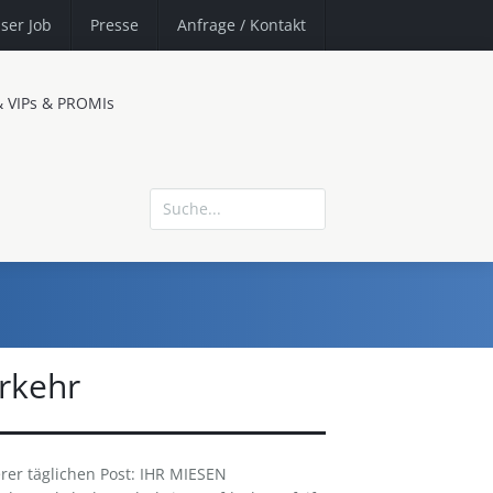
ser Job
Presse
Anfrage
/ Kontakt
& VIPs & PROMIs
rkehr
er täglichen Post: IHR MIESEN