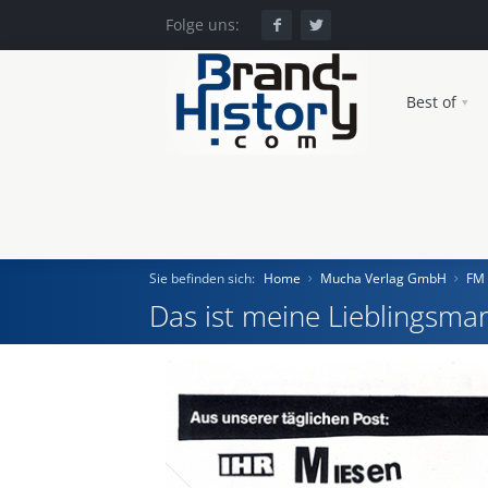
Folge uns:
Best of
Sie befinden sich:
Home
Mucha Verlag GmbH
FM 
Das ist meine Lieblingsmar
Home
Einst und Heute
Marken