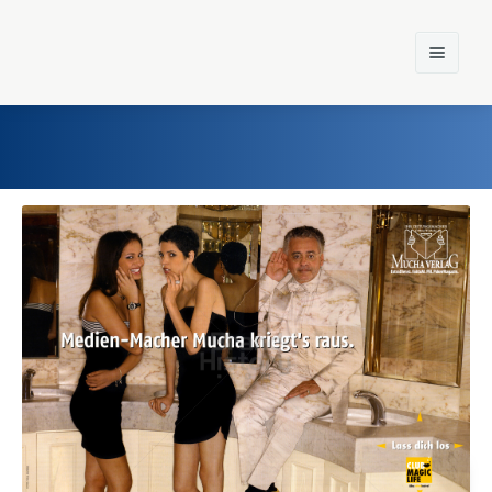
Home
Einst und Heute
Marken
Konzerne
Epoche