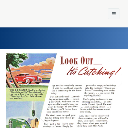
Home
Einst und Heute
Marken
Konzerne
Epoche