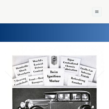
Home
Einst und Heute
Marken
Konzerne
Epoche