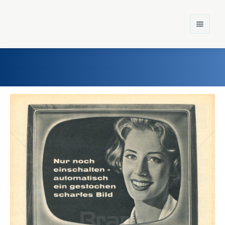
Home
Einst und Heute
Marken
Konzerne
Epoche