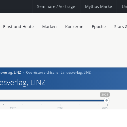
Seminare
/ Vorträge
Mythos Marke
Un
Einst und Heute
Marken
Konzerne
Epoche
Stars 
sverlag, LINZ
Oberösterreichischer Landesverlag, LINZ
esverlag, LINZ
2025
1987
2006
2025