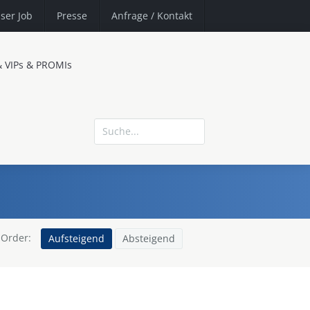
ser Job
Presse
Anfrage
/ Kontakt
& VIPs & PROMIs
Order:
Aufsteigend
Absteigend