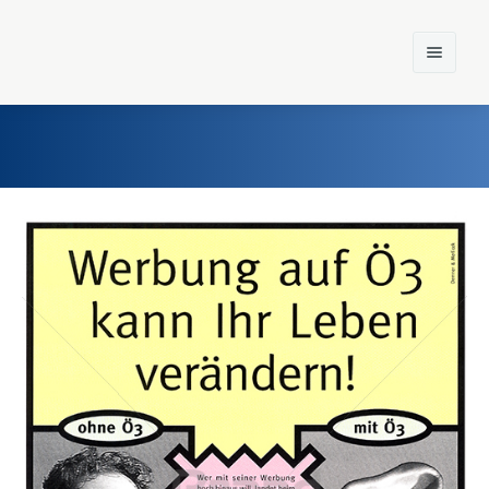
Home
Einst und Heute
Marken
Konzerne
Epoche