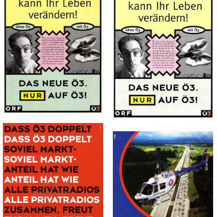
ORF Hitradio Ö3
ORF Hitradio Ö3
ORF
ORF
Österreichischer
Österreichischer
Rundfunk
Rundfunk
1995
1995
Bild-ID: 74087
Bild-ID: 69794
ORF Hitradio Ö3
ORF Hitradio Ö3
ORF
ORF
Österreichischer