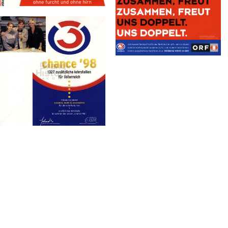
Österreichischer
Rundfunk
1998
Bild-ID: 71359
ORF Hitradio Ö3
ORF
Österreichischer
Rundfunk
Bild-ID: 73874
1998
FOLGE UNS