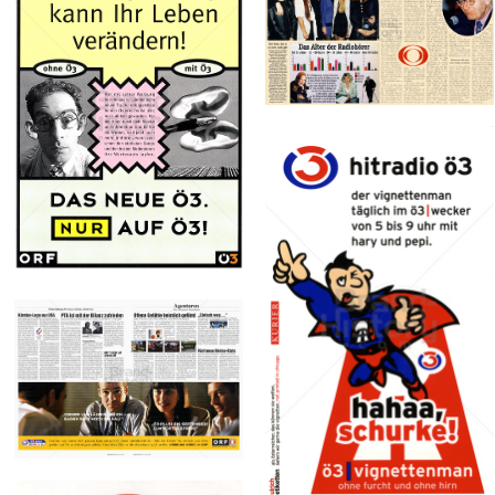
Bild-ID: 73565
ORF Hitradio Ö3
ORF Hitradio Ö3
ORF
ORF
Österreichischer
Österreichischer
Rundfunk
Rundfunk
1996
1995
Bild-ID: 69794
ORF Hitradio Ö3
ORF
Österreichischer
Rundfunk
1997
Bild-ID: 30113
ORF Hitradio Ö3
ORF
Bild-ID: 18741