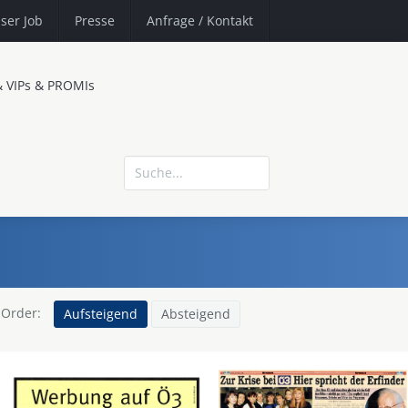
ser Job
Presse
Anfrage
/ Kontakt
& VIPs & PROMIs
Order:
Aufsteigend
Absteigend