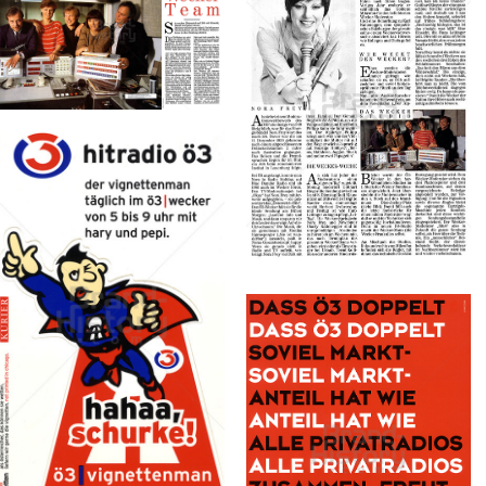
Konzerne
Epoche
Bild-ID: 69823
ORF Hitradio Ö3
ORF Hitradio Ö3
ORF
ORF
Österreichischer
Österreichischer
Rundfunk
Rundfunk
1984
1984
Bild-ID: 69824
ORF Hitradio Ö3
ORF
Österreichischer
Rundfunk
1997
ORF Hitradio Ö3
ORF
Bild-ID: 73960