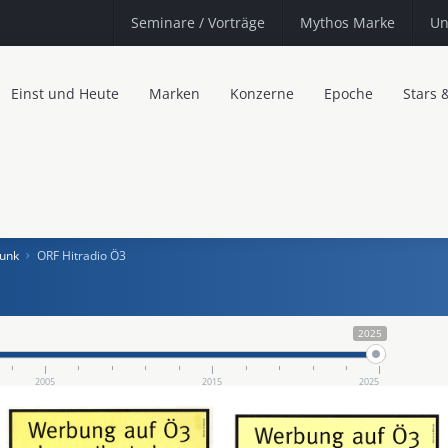
Seminare
/ Vorträge
Mythos Marke
Un
Einst und Heute
Marken
Konzerne
Epoche
Stars 
funk
ORF Hitradio Ö3
2025
2005
2015
2025