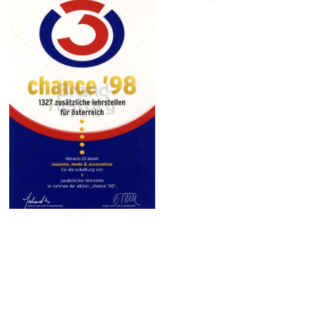
Österreichischer
Rundfunk
1998
ORF Hitradio Ö3
ORF
Österreichischer
Rundfunk
1998
Bild-ID: 73873
SLETTER