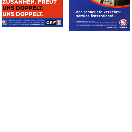
Österreichischer
Rundfunk
Rundfunk
1998
1998
Bild-ID: 71359
Bild-ID: 30864
NEW