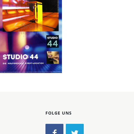
Konzerne
Epoche
STUDIO 44
Österreichische
Lotterien GmbH
2000
Bild-ID: 31612
FOLGE UNS