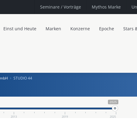
Seminare
/ Vorträge
Mythos Marke
Un
Einst und Heute
Marken
Konzerne
Epoche
Stars 
 GmbH
STUDIO 44
2025
2013
2019
2025