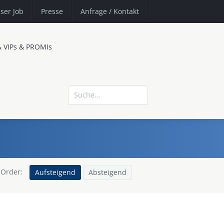
ser Job
Presse
Anfrage
/ Kontakt
& VIPs & PROMIs
Order:
Aufsteigend
Absteigend