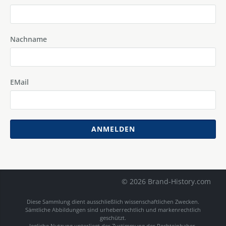
Nachname
EMail
ANMELDEN
© 2026 Brand-History.com
Diese Sammlung dient ausschließlich wissenschaftlichen Zwecken.
Sämtliche Abbildungen sind urheberrechtlich und markenrechtlich
geschützt.
Jegliche Nutzung unterliegt der Zustimmung der Rechteinhaber.