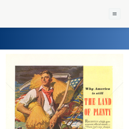
Home
Einst und Heute
Marken
Konzerne
Epoche