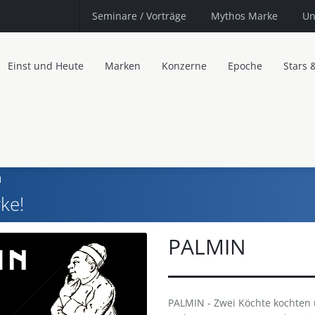
Seminare
/ Vorträge
Mythos Marke
Un
Einst und Heute
Marken
Konzerne
Epoche
Stars 
N
ke!
PALMIN
PALMIN - Zwei Köchte kochten u