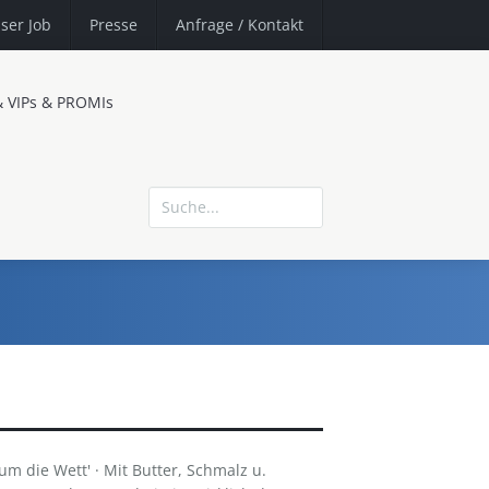
ser Job
Presse
Anfrage
/ Kontakt
& VIPs & PROMIs
m die Wett' · Mit Butter, Schmalz u.