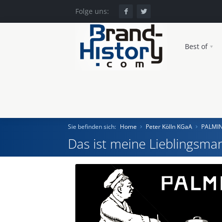
Folge uns:
Best of
Sie befinden sich:
Home
Peter Kölln KGaA
PALMI
Das ist meine Lieblingsmar
Home
Einst und Heute
Marken