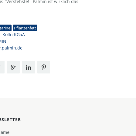
: "Verstehste! · Palmin ist wirklich das
9
garine
Pflanzenfett
r Kölln KGaA
MIN
.palmin.de
SLETTER
name