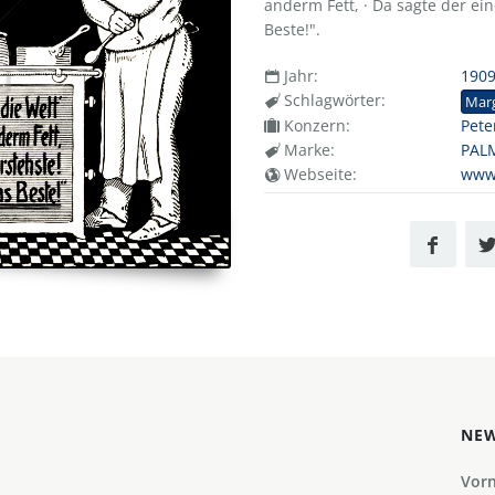
anderm Fett, · Da sagte der eine
Beste!".
Jahr:
190
Schlagwörter:
Mar
Konzern:
Pete
Marke:
PAL
Webseite:
www
NEW
Vor