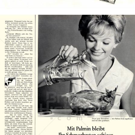
Bild-ID: 40110
PALMIN
Peter Kölln KGaA
1967