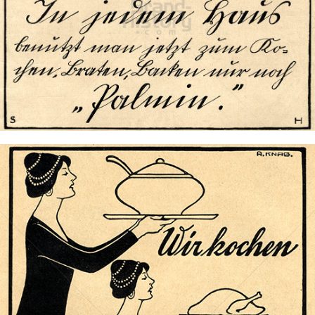
PALMIN
Peter Kölln KGaA
1908
Bild-ID: 73494