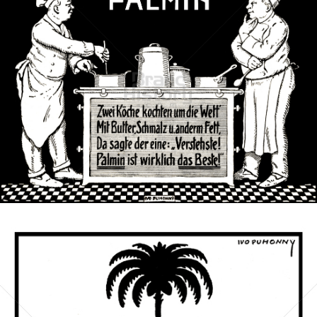
PALMIN
Peter Kölln KGaA
1909
Bild-ID: 40697