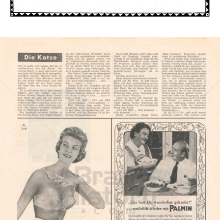
Bild-ID: 46409
PALMIN
Peter Kölln KGaA
1955