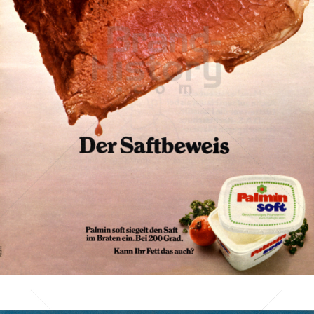
PALMIN
Peter Kölln KGaA
1973
Bild-ID: 12645