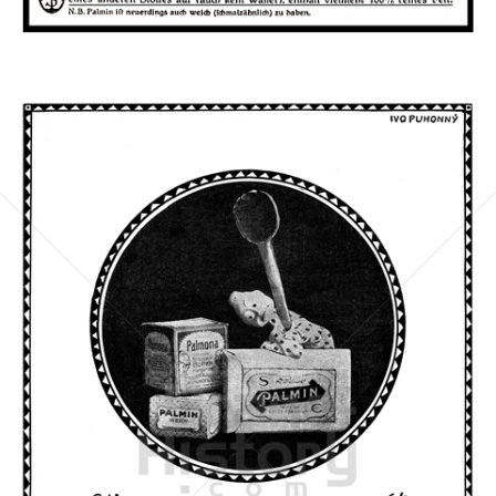
Bild-ID: 42481
PALMIN
Peter Kölln KGaA
1912