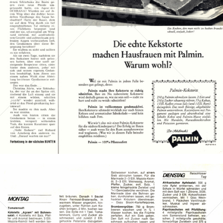
PALMIN
Peter Kölln KGaA
1967
Bild-ID: 12785