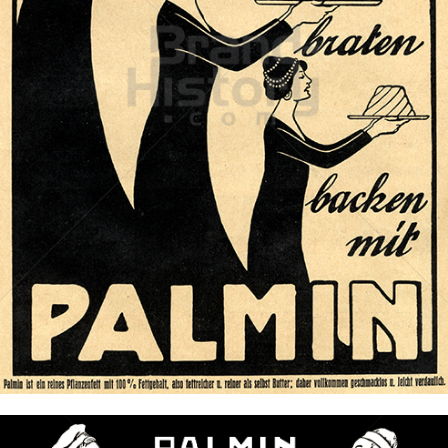
PALMIN
Peter Kölln KGaA
1908
Bild-ID: 73515