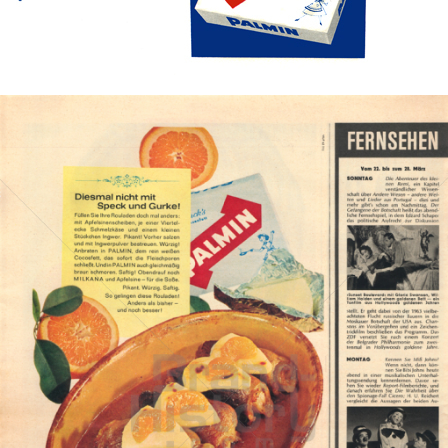
Bild-ID: 40321
PALMIN
Peter Kölln KGaA
1964