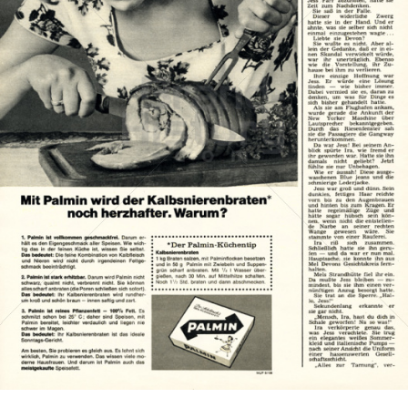
PALMIN
Peter Kölln KGaA
1966
Bild-ID: 15474