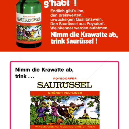
WINZERVERBAND NIEDERÖSTERREICH-WIEN
POYSDORFER SAURÜSSEL
1972
Bild-ID: 46732
WINZERVERBAND NIEDERÖSTERREICH-WIEN
POYSDORFER SAURÜSSEL
1977