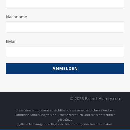
Nachname
EMail
ANMELDEN
© 2026 Brand-History.com
Diese Sammlung dient ausschließlich wissenschaftlichen Zwecken.
Sämtliche Abbildungen sind urheberrechtlich und markenrechtlich
geschützt.
Jegliche Nutzung unterliegt der Zustimmung der Rechteinhaber.