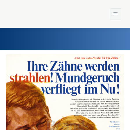
Home
Einst und Heute
Marken
Konzerne
Epoche