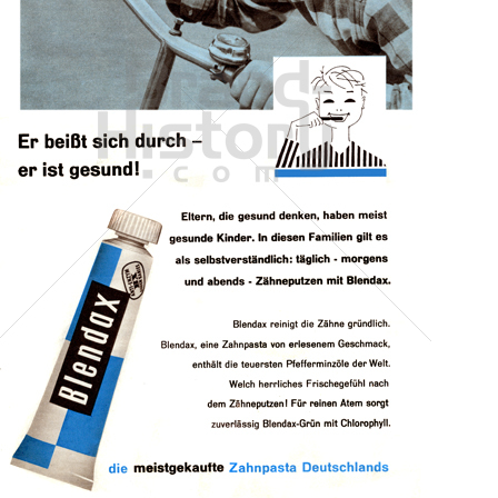
Blendax
Procter & Gamble Service GmbH
1959
Bild-ID: 40272