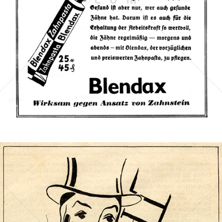
Bild-ID: 1158