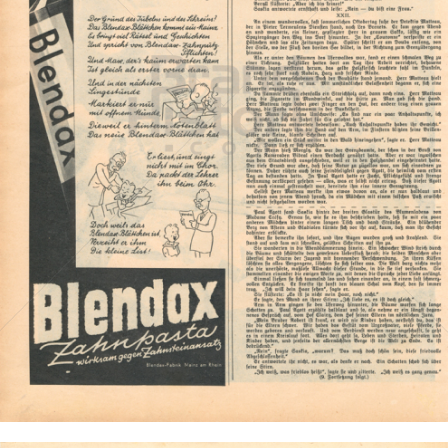
Blendax
Procter & Gamble Service GmbH
1941
Bild-ID: 1625