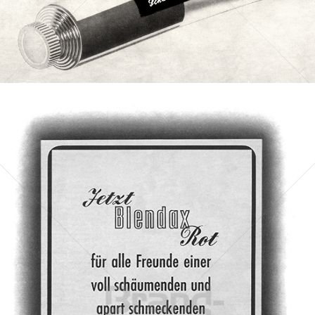
Bild-ID: 8048