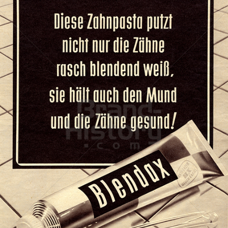
Blendax
Procter & Gamble Service GmbH
1953