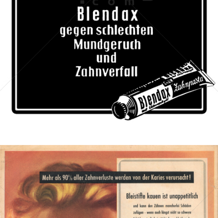
Blendax
Procter & Gamble Service GmbH
1955
Bild-ID: 67079