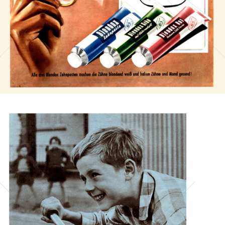
Bild-ID: 7782