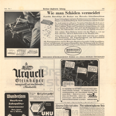
Blendax
Procter & Gamble Service GmbH
1941