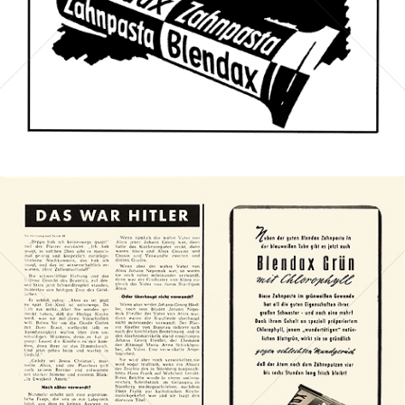
Bild-ID: 7669