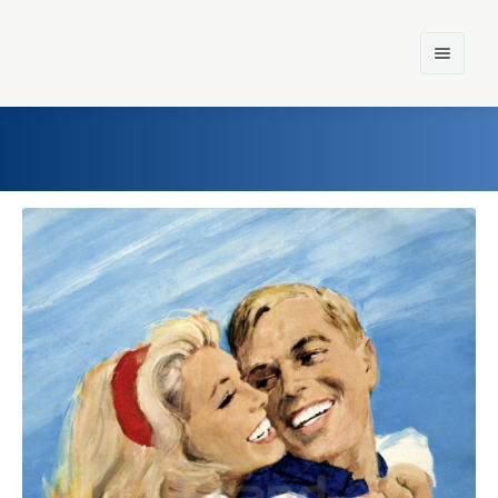
Home
Einst und Heute
Marken
Konzerne
Epoche