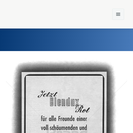
Home
Einst und Heute
Marken
Konzerne
Epoche