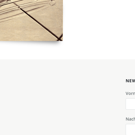
NEW
Vor
Nac