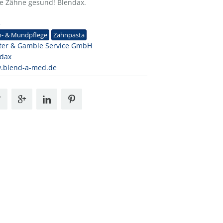
ie Zähne gesund! Blendax.
3
n- & Mundpflege
Zahnpasta
ter & Gamble Service GmbH
ndax
.blend-a-med.de