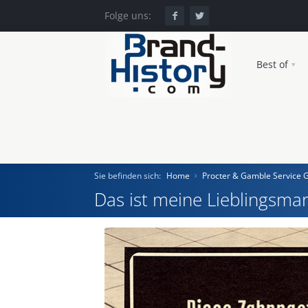
Folge uns:
Best of
Sie befinden sich:
Home
Procter & Gamble Service
Das ist meine Lieblingsmar
Home
Einst und Heute
Marken