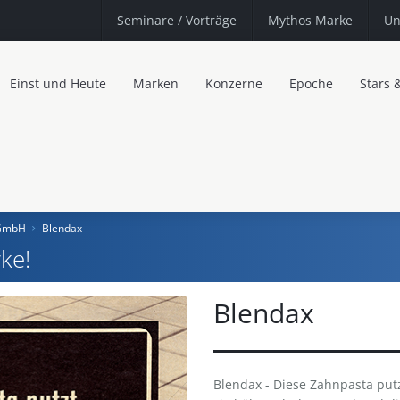
Seminare
/ Vorträge
Mythos Marke
Un
Einst und Heute
Marken
Konzerne
Epoche
Stars 
 GmbH
Blendax
ke!
Blendax
Blendax - Diese Zahnpasta put