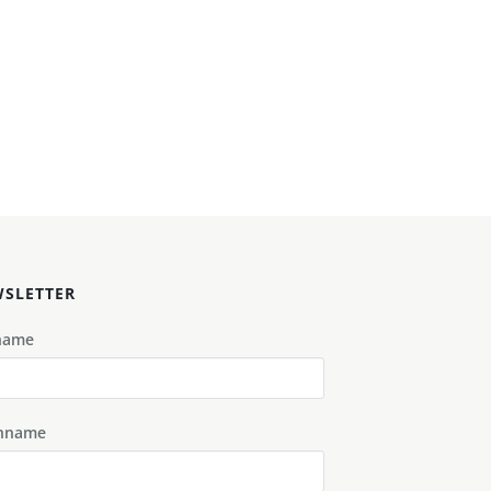
SLETTER
name
hname