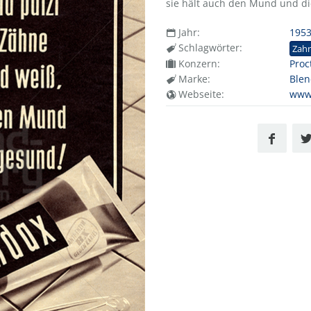
sie hält auch den Mund und d
Jahr:
195
Schlagwörter:
Zah
Konzern:
Proc
Marke:
Ble
Webseite:
www