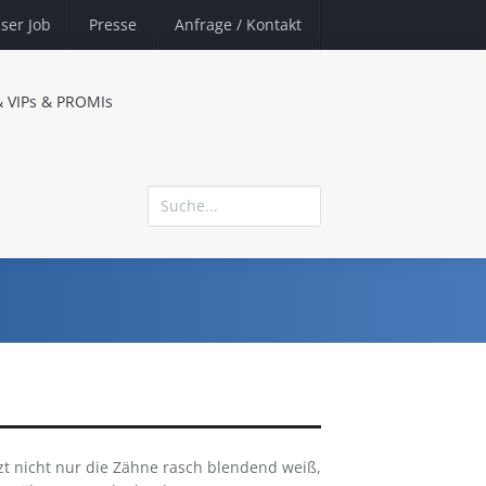
ser Job
Presse
Anfrage
/ Kontakt
& VIPs & PROMIs
zt nicht nur die Zähne rasch blendend weiß,