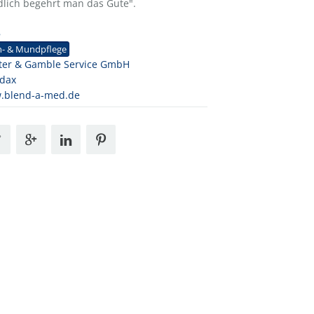
dlich begehrt man das Gute".
8
n- & Mundpflege
ter & Gamble Service GmbH
ndax
.blend-a-med.de