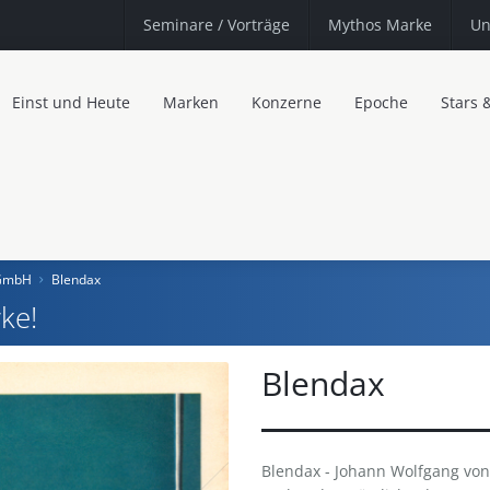
Seminare
/ Vorträge
Mythos Marke
Un
Einst und Heute
Marken
Konzerne
Epoche
Stars 
 GmbH
Blendax
ke!
Blendax
Blendax - Johann Wolfgang von