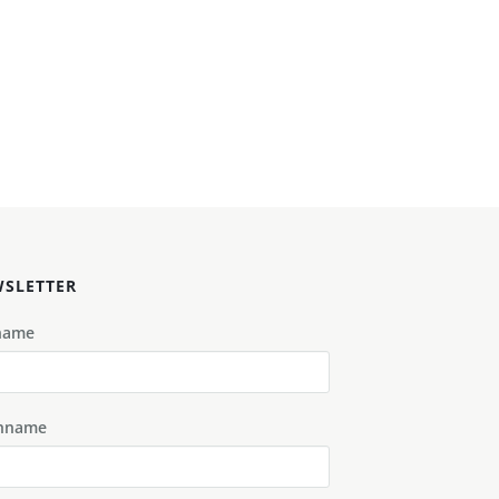
SLETTER
name
hname