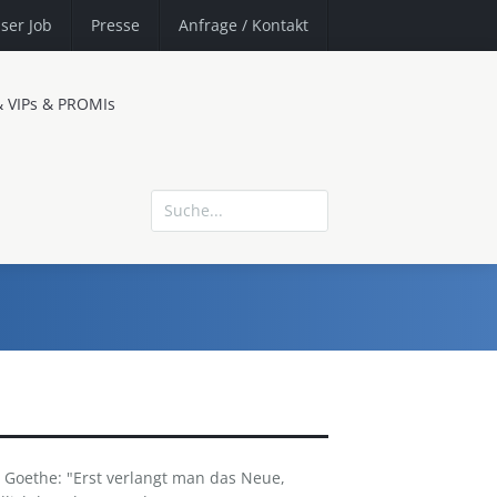
ser Job
Presse
Anfrage
/ Kontakt
& VIPs & PROMIs
 Goethe: "Erst verlangt man das Neue,