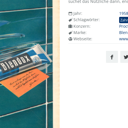
suchet das Nützliche dann, en
Jahr:
195
Schlagwörter:
Zah
Konzern:
Proc
Marke:
Ble
Webseite:
www