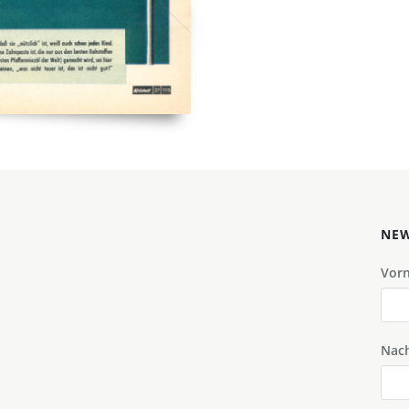
NEW
Vor
Nac