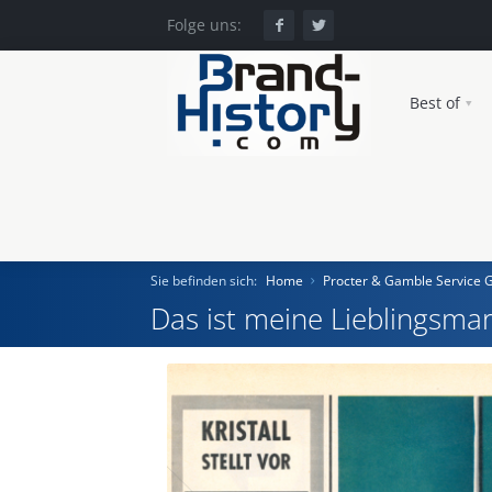
Folge uns:
Best of
Sie befinden sich:
Home
Procter & Gamble Service
Das ist meine Lieblingsmar
Home
Einst und Heute
Marken