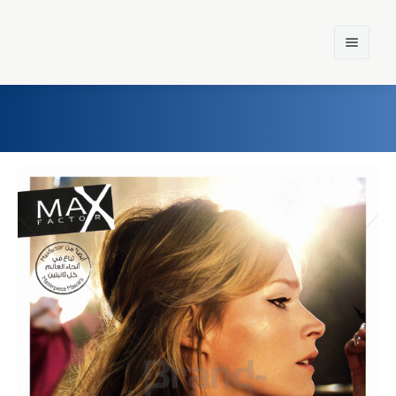
Home
Einst und Heute
Marken
Konzerne
Epoche