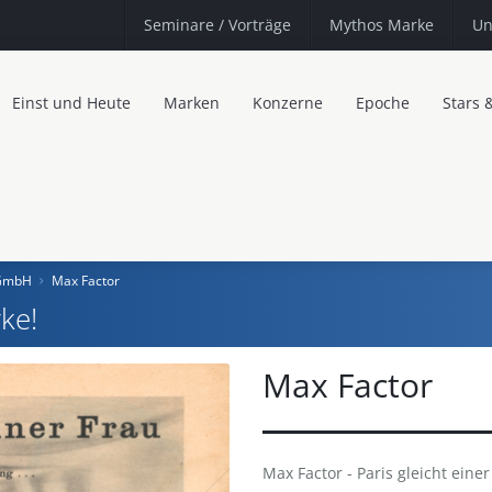
Seminare
/ Vorträge
Mythos Marke
Un
Einst und Heute
Marken
Konzerne
Epoche
Stars 
 GmbH
Max Factor
ke!
Max Factor
Max Factor - Paris gleicht einer F