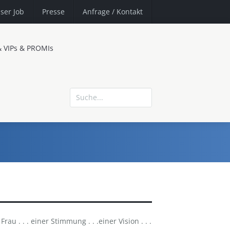
ser Job
Presse
Anfrage
/ Kontakt
& VIPs & PROMIs
rau . . . einer Stimmung . . .einer Vision . . .