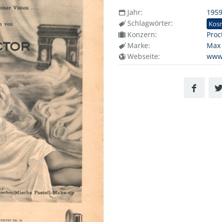
Jahr:
195
Schlagwörter:
Kos
Konzern:
Proc
Marke:
Max 
Webseite:
www