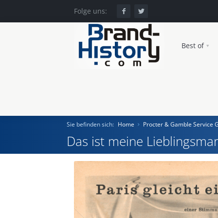
Folge uns:
Best of
Sie befinden sich:
Home
Procter & Gamble Service
Das ist meine Lieblingsmar
Home
Einst und Heute
Marken