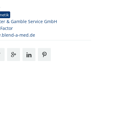
9
metik
ter & Gamble Service GmbH
Factor
.blend-a-med.de