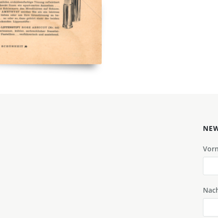
NEW
Vor
Nac