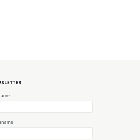
SLETTER
name
hname