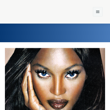
Home
Einst und Heute
Marken
Konzerne
Epoche