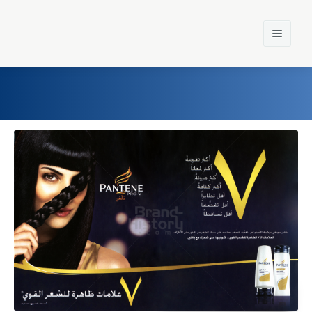
Home
Einst und Heute
Marken
Konzerne
Epoche