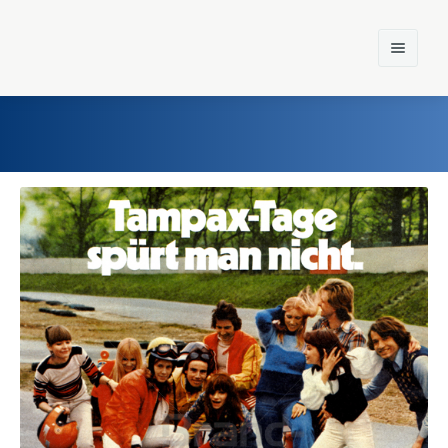
Home
Einst und Heute
Marken
Konzerne
Epoche