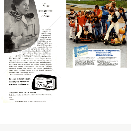
Konzerne
Epoche
Tampax
Procter & Gamble
Service GmbH
Tampax
1979
Procter & Gamble
Service GmbH
Bild-ID: 41710
1954
Bild-ID: 8054