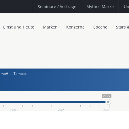
Seminare
/ Vorträge
Mythos Marke
Un
Einst und Heute
Marken
Konzerne
Epoche
Stars 
 GmbH
Tampax
2025
1990
2007
2025