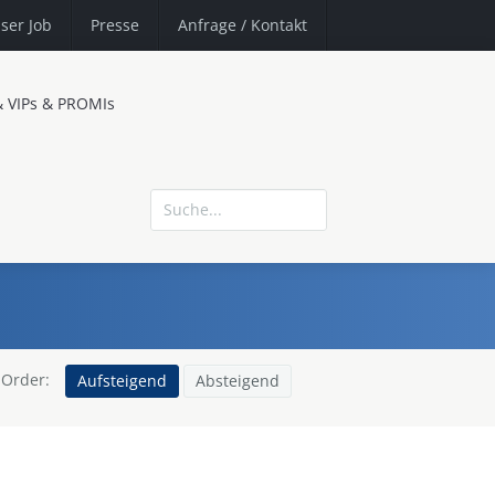
ser Job
Presse
Anfrage
/ Kontakt
& VIPs & PROMIs
Order:
Aufsteigend
Absteigend