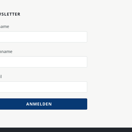
SLETTER
name
hname
l
ANMELDEN