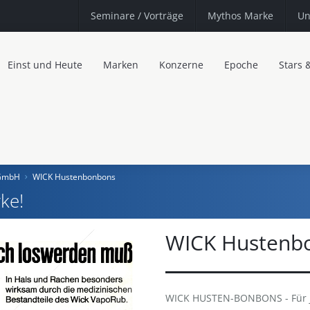
Seminare
/ Vorträge
Mythos Marke
Un
Einst und Heute
Marken
Konzerne
Epoche
Stars 
 GmbH
WICK Hustenbonbons
ke!
WICK Hustenb
WICK HUSTEN-BONBONS - Für j