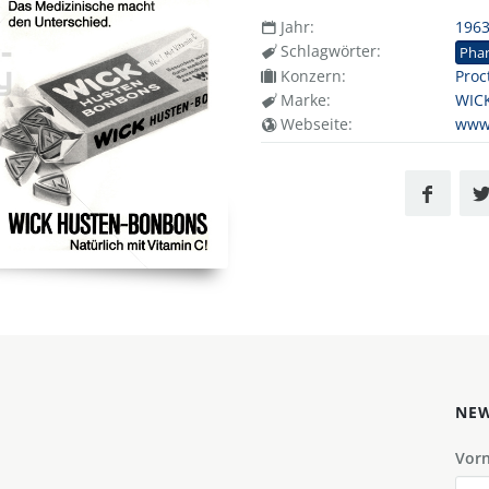
Jahr:
196
Schlagwörter:
Pha
Konzern:
Proc
Marke:
WIC
Webseite:
www
NEW
Vor