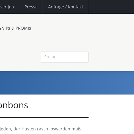
ser Job
Presse
Anfrage
/ Kontakt
& VIPs & PROMIs
onbons
eden, der Husten rasch loswerden muß.