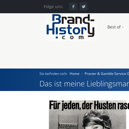
Folge uns:
Best of
Sie befinden sich:
Home
Procter & Gamble Service
Das ist meine Lieblingsmar
Home
Einst und Heute
Marken