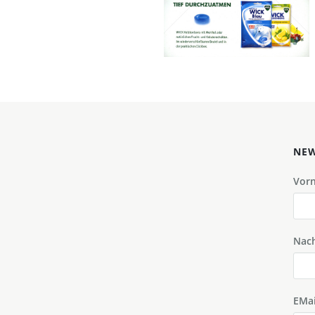
Service GmbH
2015
Bild-ID: 71767
NEW
Vor
Nac
EMai