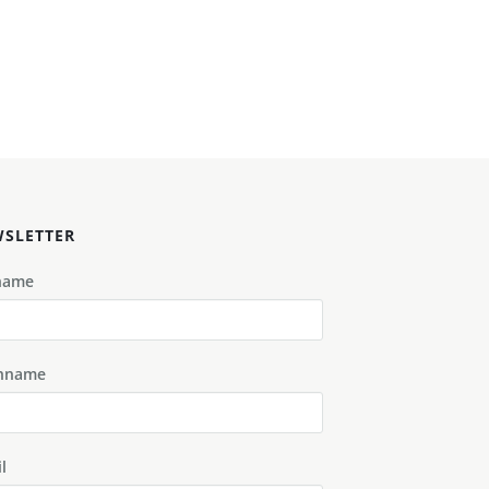
SLETTER
name
hname
l