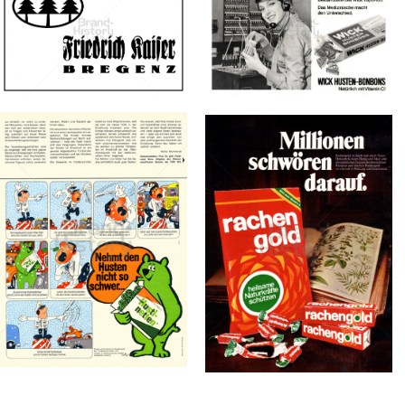
Konzerne
Epoche
Kaiser
WICK
Bild-ID: 67178
Bild-ID: 2546
Hustenbonbons
Hustenbonbons
Fr. Kaiser GmbH -
Procter & Gamble
Drei-Tannen-Werk
Service GmbH
1956
1963
Hustinetten
rachengold
Beiersdorf AG
AUGUST STORCK KG
1971
1973
Bild-ID: 17431
Bild-ID: 12641