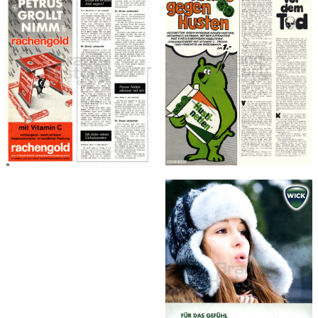
Hustinetten
rachengold
Beiersdorf AG
AUGUST STORCK KG
1968
1967
Bild-ID: 14034
Bild-ID: 12822
WICK
Hustenbonbons
Procter & Gamble