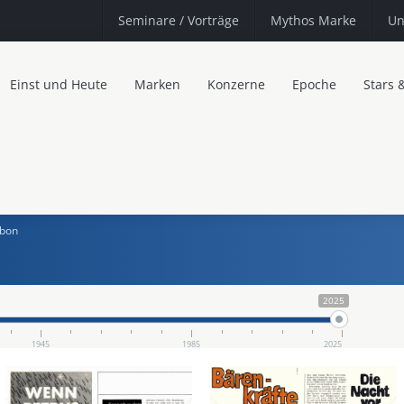
Seminare
/ Vorträge
Mythos Marke
Un
Einst und Heute
Marken
Konzerne
Epoche
Stars 
bon
2025
1945
1985
2025