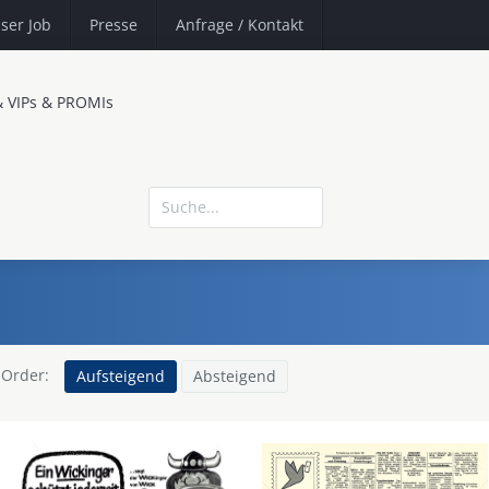
ser Job
Presse
Anfrage
/ Kontakt
& VIPs & PROMIs
Order:
Aufsteigend
Absteigend