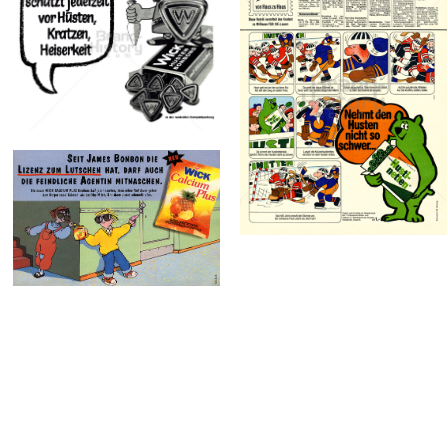
WICK
Hustenbonbons
Hustinetten
Bild-ID: 14287
Procter & Gamble
Beiersdorf AG
Service GmbH
1971
1969
Bild-ID: 17378
Bild-ID: 71663
WICK
Hustenbonbons
Procter & Gamble
Service GmbH
1991