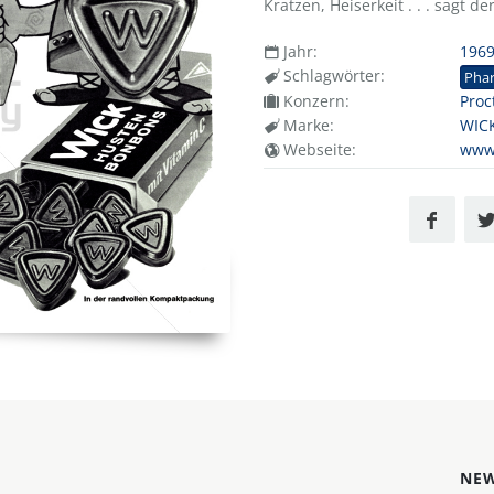
Kratzen, Heiserkeit . . . sagt 
Jahr:
196
Schlagwörter:
Pha
Konzern:
Proc
Marke:
WIC
Webseite:
www
NEW