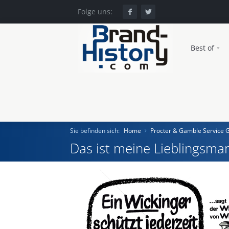
Folge uns:
Best of
Sie befinden sich:
Home
Procter & Gamble Service
Das ist meine Lieblingsmar
Home
Einst und Heute
Marken