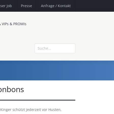
ser Job
Presse
Anfrage
/ Kontakt
& VIPs & PROMIs
onbons
inger schützt jederzeit vor Husten,