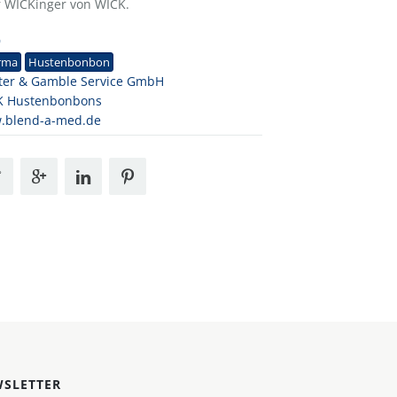
der WICKinger von WICK.
9
rma
Hustenbonbon
ter & Gamble Service GmbH
K Hustenbonbons
.blend-a-med.de
SLETTER