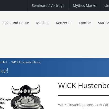
Seminare
/ Vorträge
Mythos Marke
Un
Einst und Heute
Marken
Konzerne
Epoche
Stars 
 GmbH
WICK Hustenbonbons
ke!
WICK Hustenb
WICK Hustenbonbons - Ein WICK