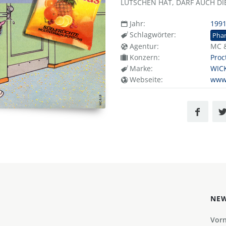
LUTSCHEN HAT, DARF AUCH DI
Jahr:
199
Schlagwörter:
Pha
Agentur:
MC 
Konzern:
Proc
Marke:
WIC
Webseite:
www
NEW
Vor