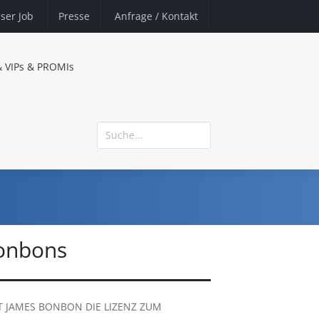
ser Job
Presse
Anfrage
/ Kontakt
& VIPs & PROMIs
onbons
EIT JAMES BONBON DIE LIZENZ ZUM