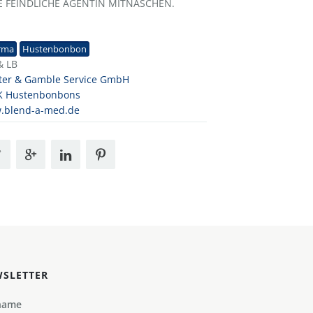
E FEINDLICHE AGENTIN MITNASCHEN.
1
rma
Hustenbonbon
& LB
ter & Gamble Service GmbH
K Hustenbonbons
.blend-a-med.de
SLETTER
name