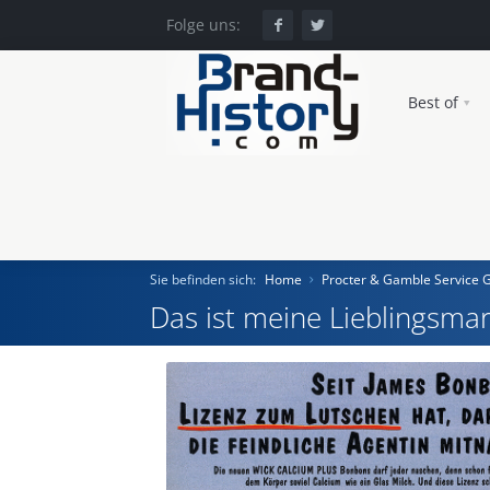
Folge uns:
Best of
Sie befinden sich:
Home
Procter & Gamble Service
Das ist meine Lieblingsmar
Home
Einst und Heute
Marken