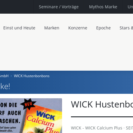
Seminare
/ Vorträge
Mythos Marke
Un
Einst und Heute
Marken
Konzerne
Epoche
Stars 
 GmbH
WICK Hustenbonbons
ke!
WICK Hustenb
WICK - WICK Calcium Plus · S