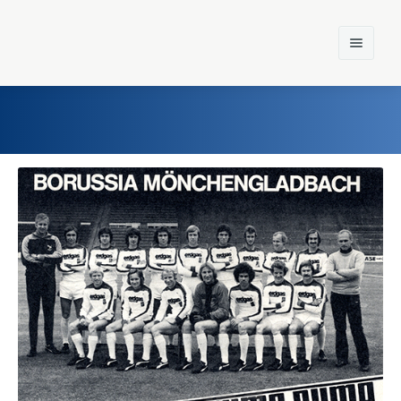
Home
Einst und Heute
Marken
Konzerne
Epoche