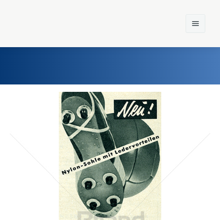
Home
Einst und Heute
Marken
Konzerne
Epoche