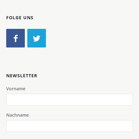
FOLGE UNS
NEWSLETTER
Vorname
Nachname