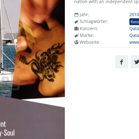
nation with an independent spi
Jahr:
201
Schlagwörter:
Reis
Konzern:
Qata
Marke:
Qata
Webseite:
www.