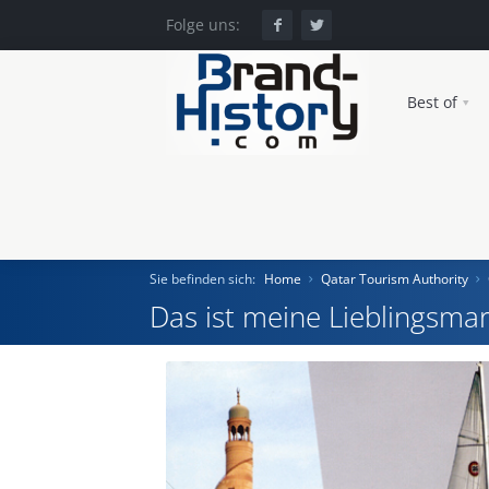
Folge uns:
Best of
Sie befinden sich:
Home
Qatar Tourism Authority
Das ist meine Lieblingsmar
Home
Einst und Heute
Marken