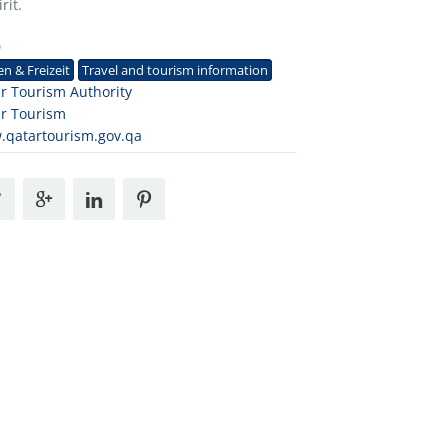
rit.
0
en & Freizeit
Travel and tourism information
r Tourism Authority
r Tourism
qatartourism.gov.qa