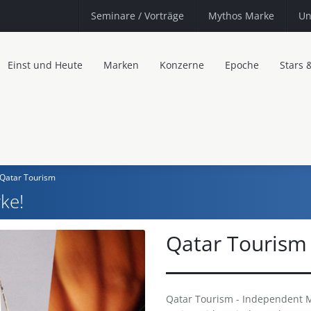
Seminare
/ Vorträge
Mythos Marke
Un
Einst und Heute
Marken
Konzerne
Epoche
Stars 
Qatar Tourism
ke!
Qatar Tourism
Qatar Tourism - Independent Mi