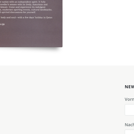
NEW
Vor
Nac