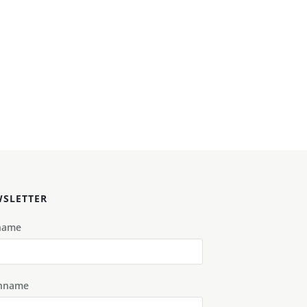
SLETTER
name
hname