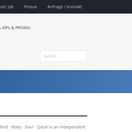
ser Job
Presse
Anfrage
/ Kontakt
& VIPs & PROMIs
nd · Body · Soul · Qatar is an independent