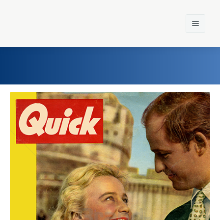
Home
Einst und Heute
Marken
Konzerne
Epoche