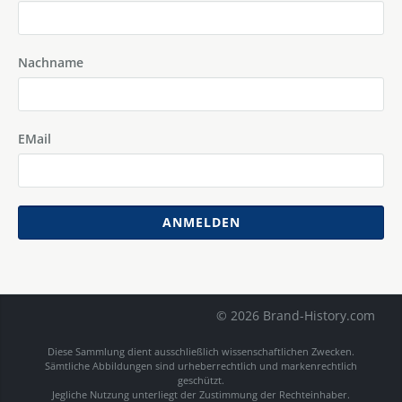
Nachname
EMail
ANMELDEN
© 2026 Brand-History.com
Diese Sammlung dient ausschließlich wissenschaftlichen Zwecken.
Sämtliche Abbildungen sind urheberrechtlich und markenrechtlich
geschützt.
Jegliche Nutzung unterliegt der Zustimmung der Rechteinhaber.