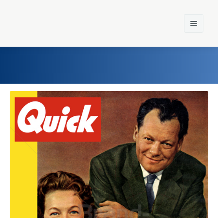
Home
Einst und Heute
Marken
Konzerne
Epoche