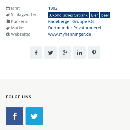
Jahr:
1982
Schlagwörter:
Alkoholisches Getränk
Bier
beer
Konzern:
Radeberger Gruppe KG
Marke:
Dortmunder Privatbrauerei
Webseite:
www.myhenninger.de
FOLGE UNS