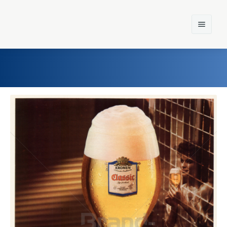
Home
Einst und Heute
Marken
Konzerne
Epoche